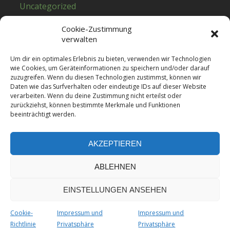
Uncategorized
Cookie-Zustimmung
verwalten
Meta
Um dir ein optimales Erlebnis zu bieten, verwenden wir Technologien
Anmelden
wie Cookies, um Geräteinformationen zu speichern und/oder darauf
Eintrags-Feed
zuzugreifen. Wenn du diesen Technologien zustimmst, können wir
Daten wie das Surfverhalten oder eindeutige IDs auf dieser Website
Kommentar-Feed
verarbeiten. Wenn du deine Zustimmung nicht erteilst oder
WordPress.org
zurückziehst, können bestimmte Merkmale und Funktionen
beeinträchtigt werden.
AKZEPTIEREN
Ökocamp e.V.
ABLEHNEN
© 2026
EINSTELLUNGEN ANSEHEN
Präsentiert von
WordPress
Cookie-
Impressum und
Impressum und
Theme:
von ThemeGrill
Masonic
Richtlinie
Privatsphäre
Privatsphäre